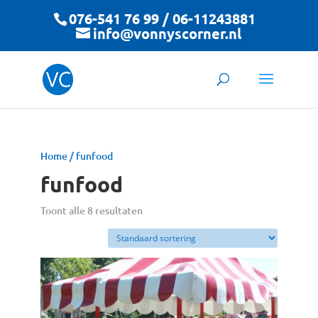
076-541 76 99 / 06-11243881
info@vonnyscorner.nl
Home
/ funfood
funfood
Toont alle 8 resultaten