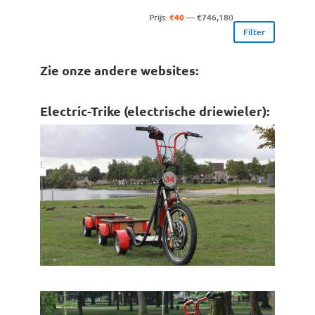
Min.
Max.
Prijs:
€40
—
€746,180
Filter
prijs
prijs
Zie onze andere websites:
Electric-Trike (electrische driewieler):