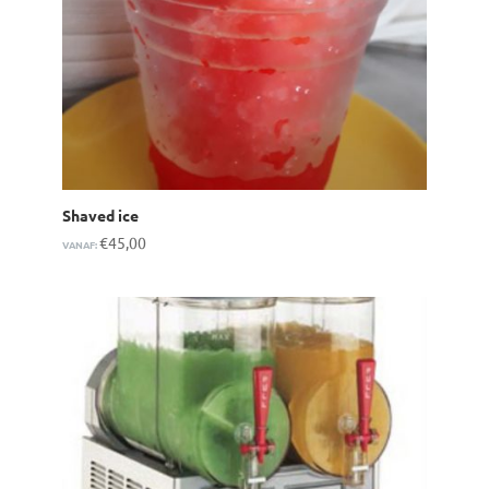
Shaved ice
€
45,00
VANAF: