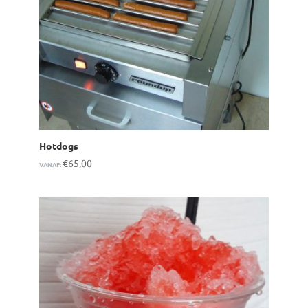
Hotdogs
€
65,00
VANAF: