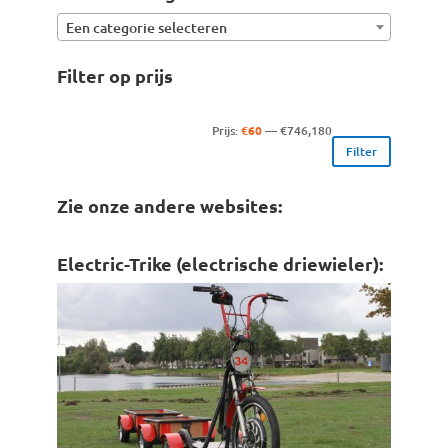
Een categorie selecteren
Filter op prijs
Min.
Max.
Prijs:
€60
—
€746,180
Filter
prijs
prijs
Zie onze andere websites:
Electric-Trike (electrische driewieler):