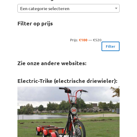
Een categorie selecteren
Filter op prijs
Min.
Max.
Prijs:
€100
—
€520
Filter
prijs
prijs
Zie onze andere websites:
Electric-Trike (electrische driewieler):