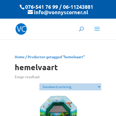
076-541 76 99 / 06-11243881
info@vonnyscorner.nl
Home
/ Producten getagged “hemelvaart”
hemelvaart
Enige resultaat