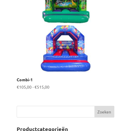
Combi-1
Prijsklasse:
€
105,00
-
€
515,00
€105,00
tot
€515,00
Productcategorieën