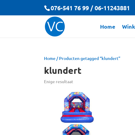
076-541 76 99 / 06-11243881
Home
Wink
Home
/ Producten getagged “klundert”
klundert
Enige resultaat