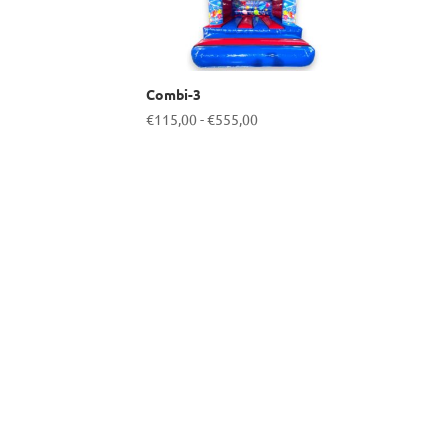
Combi-3
Prijsklasse:
€
115,00
-
€
555,00
€115,00
tot
€555,00