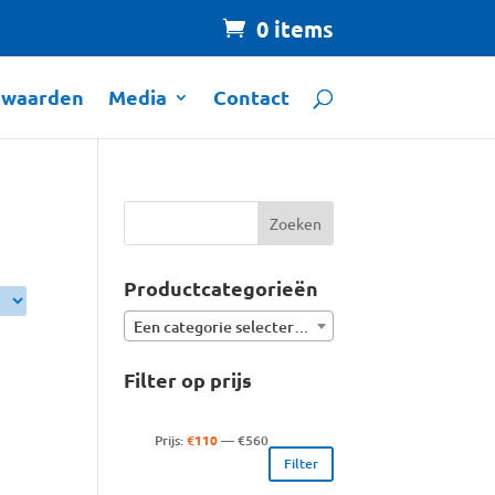
0 items
rwaarden
Media
Contact
Productcategorieën
Een categorie selecteren
Filter op prijs
Min.
Max.
Prijs:
€110
—
€560
Filter
prijs
prijs