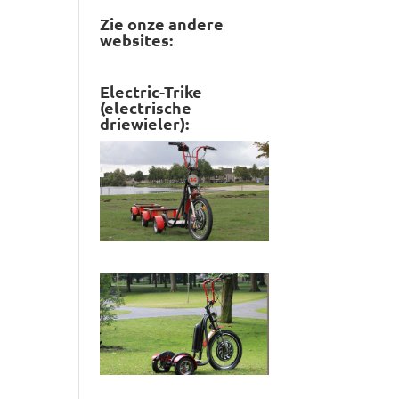
Zie onze andere
websites:
Electric-Trike
(electrische
driewieler):