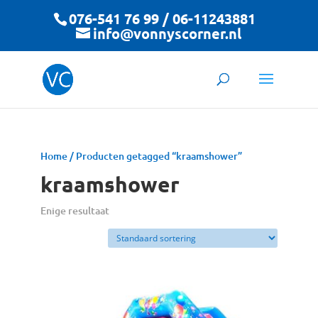
076-541 76 99 / 06-11243881
info@vonnyscorner.nl
Home
/ Producten getagged “kraamshower”
kraamshower
Enige resultaat