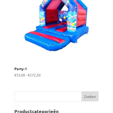
Party-1
Prijsklasse:
€
55,00
-
€
272,50
€55,00
tot
€272,50
Productcategorieën