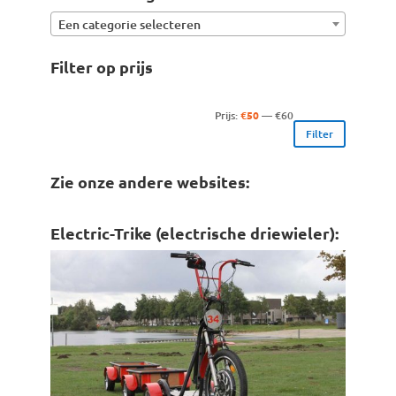
Een categorie selecteren
Filter op prijs
Min.
Max.
Prijs:
€50
—
€60
Filter
prijs
prijs
Zie onze andere websites:
Electric-Trike (electrische driewieler):