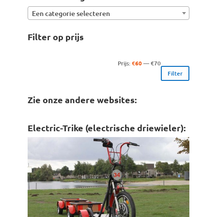
Een categorie selecteren
Filter op prijs
Min.
Max.
Prijs:
€60
—
€70
Filter
prijs
prijs
Zie onze andere websites:
Electric-Trike (electrische driewieler):