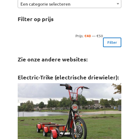
Een categorie selecteren
Filter op prijs
Min.
Max.
Prijs:
€40
—
€50
Filter
prijs
prijs
Zie onze andere websites:
Electric-Trike (electrische driewieler):