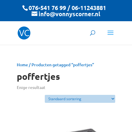
076-541 76 99 / 06-11243881
info@vonnyscorner.nl
Home
/ Producten getagged “poffertjes”
poffertjes
Enige resultaat