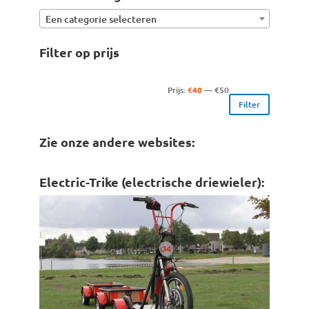
Een categorie selecteren
Filter op prijs
Min.
Max.
Prijs:
€40
—
€50
Filter
prijs
prijs
Zie onze andere websites:
Electric-Trike (electrische driewieler):