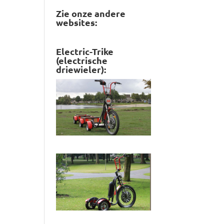
Zie onze andere
websites:
Electric-Trike
(electrische
driewieler):