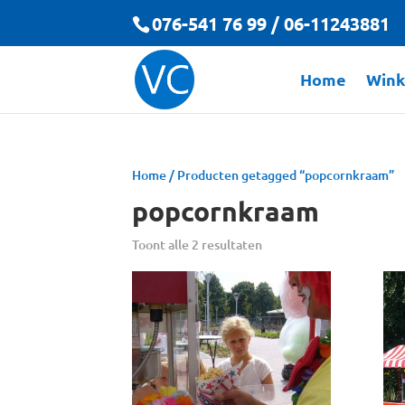
076-541 76 99 / 06-11243881
Home
Wink
Home
/ Producten getagged “popcornkraam”
popcornkraam
Toont alle 2 resultaten