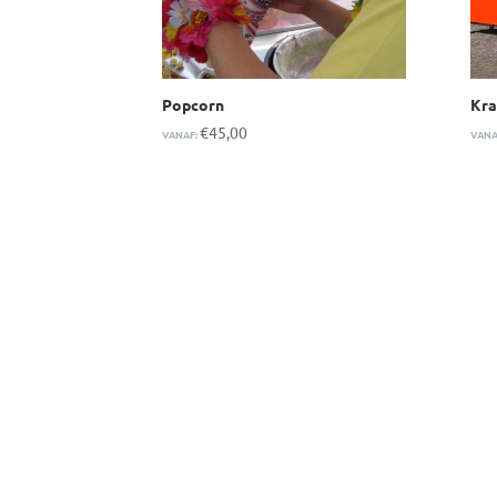
Popcorn
Kr
€
45,00
VANAF:
VANA