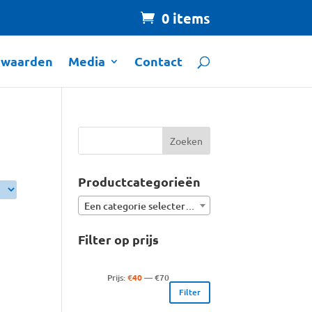
0 items
rwaarden
Media
Contact
Productcategorieën
Een categorie selecteren
Filter op prijs
Min.
Max.
Prijs:
€40
—
€70
Filter
prijs
prijs