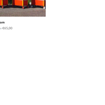
aam
€
65,00
F: