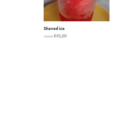
Shaved ice
€
45,00
VANAF: