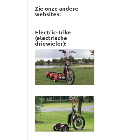
Zie onze andere
websites:
Electric-Trike
(electrische
driewieler):