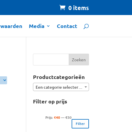
0 items
rwaarden
Media
Contact
Productcategorieën
Een categorie selecteren
Filter op prijs
Min.
Max.
Prijs:
€40
—
€50
Filter
prijs
prijs