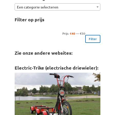
Een categorie selecteren
Filter op prijs
Min.
Max.
Prijs:
€40
—
€50
Filter
prijs
prijs
Zie onze andere websites:
Electric-Trike (electrische driewieler):