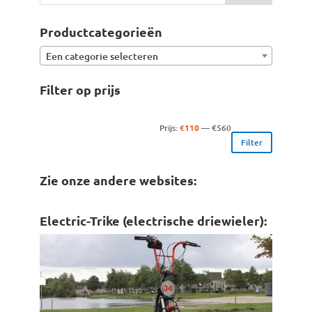
Productcategorieën
Een categorie selecteren
Filter op prijs
Min.
Max.
Prijs:
€110
—
€560
Filter
prijs
prijs
Zie onze andere websites:
Electric-Trike (electrische driewieler):