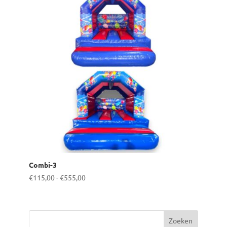
Combi-3
Prijsklasse:
€
115,00
-
€
555,00
€115,00
tot
€555,00