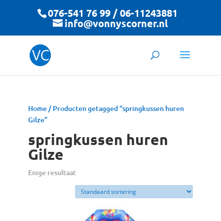
076-541 76 99 / 06-11243881
info@vonnyscorner.nl
Home
/ Producten getagged “springkussen huren
Gilze”
springkussen huren
Gilze
Enige resultaat