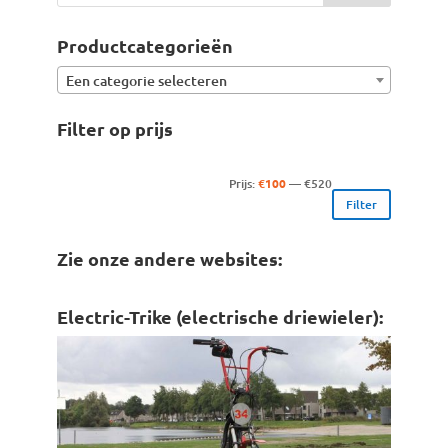
Productcategorieën
Een categorie selecteren
Filter op prijs
Min.
Max.
Prijs:
€100
—
€520
Filter
prijs
prijs
Zie onze andere websites:
Electric-Trike (electrische driewieler):