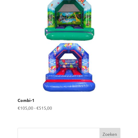
Combi-1
Prijsklasse:
€
105,00
-
€
515,00
€105,00
tot
€515,00