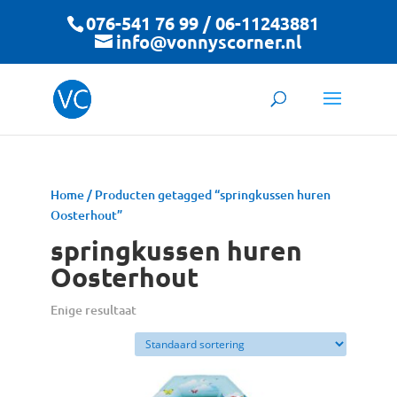
076-541 76 99 / 06-11243881
info@vonnyscorner.nl
Home
/ Producten getagged “springkussen huren
Oosterhout”
springkussen huren
Oosterhout
Enige resultaat