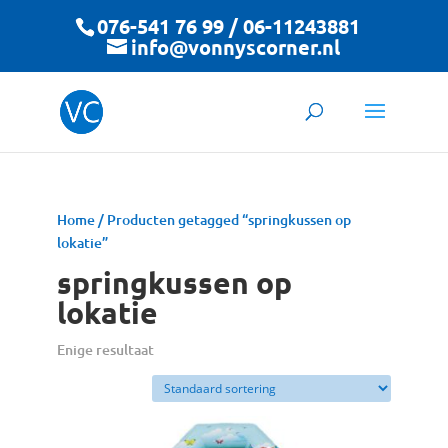
076-541 76 99 / 06-11243881
info@vonnyscorner.nl
Home
/ Producten getagged “springkussen op
lokatie”
springkussen op
lokatie
Enige resultaat