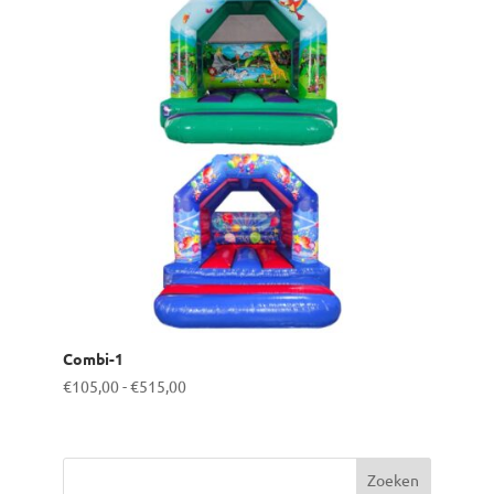
Combi-1
Prijsklasse:
€
105,00
-
€
515,00
€105,00
tot
€515,00