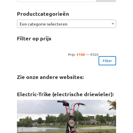
Productcategorieën
Een categorie selecteren
Filter op prijs
Min.
Max.
Prijs:
€100
—
€520
Filter
prijs
prijs
Zie onze andere websites:
Electric-Trike (electrische driewieler):