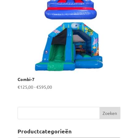
Combi-7
Prijsklasse:
€
125,00
-
€
595,00
€125,00
tot
€595,00
Productcategorieën