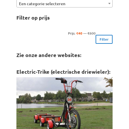
Een categorie selecteren
Filter op prijs
Min.
Max.
Prijs:
€40
—
€600
Filter
prijs
prijs
Zie onze andere websites:
Electric-Trike (electrische driewieler):