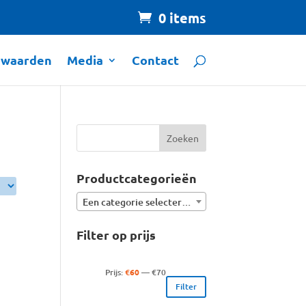
0 items
rwaarden
Media
Contact
Productcategorieën
Een categorie selecteren
Filter op prijs
Min.
Max.
Prijs:
€60
—
€70
Filter
prijs
prijs