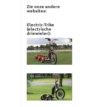
Zie onze andere
websites:
Electric-Trike
(electrische
driewieler):