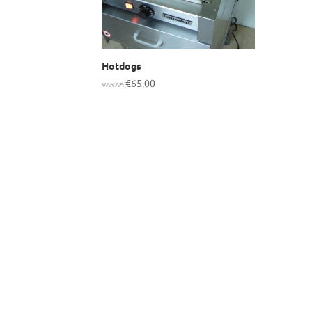
Hotdogs
€
65,00
VANAF: