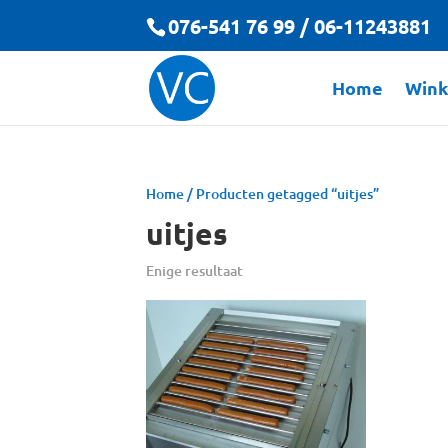
076-541 76 99 / 06-11243881
Home
Wink
Home
/ Producten getagged “uitjes”
uitjes
Enige resultaat