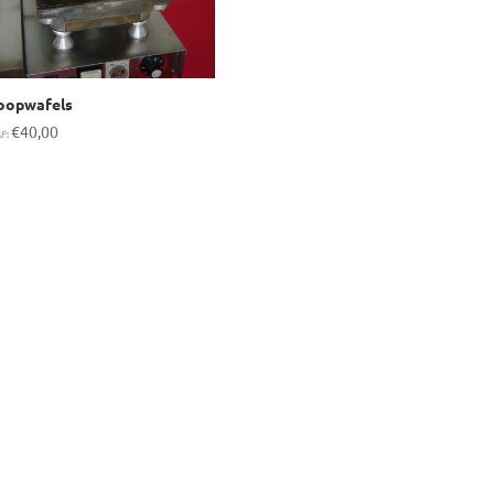
oopwafels
€
40,00
F: