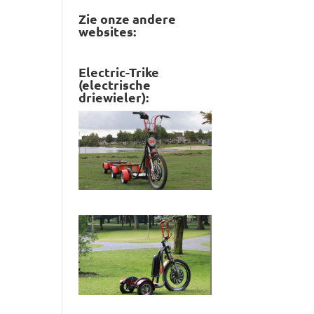
Zie onze andere
websites:
Electric-Trike
(electrische
driewieler):