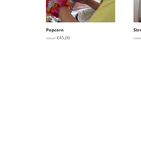
Popcorn
Str
€
45,00
VANAF:
VANA