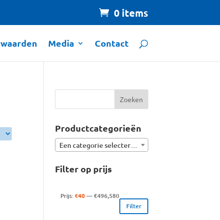
0 items
rwaarden
Media
Contact
Productcategorieën
Een categorie selecteren
Filter op prijs
Min.
Max.
Prijs:
€40
—
€496,580
Filter
prijs
prijs